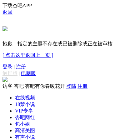
下载杏吧APP
返回
抱歉，指定的主题不存在或已被删除或正在被审核
[ 点击这里返回上一页 ]
登录
|
注册
触屏版
|
电脑版
访客
杏吧 杏吧有你春暖花开
登陆
注册
在线视频
18禁小说
VIP专享
杏吧网红
包小姐
高清美图
有声小说